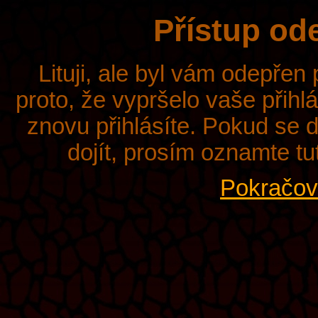
Přístup od
Lituji, ale byl vám odepřen
proto, že vypršelo vaše přihl
znovu přihlásíte. Pokud se d
dojít, prosím oznamte tu
Pokračova