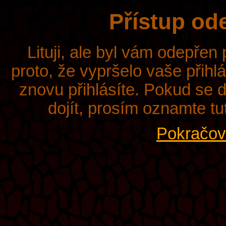
Přístup od
Lituji, ale byl vám odepřen
proto, že vypršelo vaše přihl
znovu přihlásíte. Pokud se d
dojít, prosím oznamte tu
Pokračova