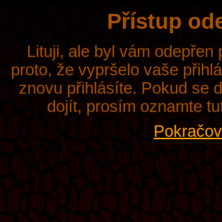
Přístup od
Lituji, ale byl vám odepřen
proto, že vypršelo vaše přihl
znovu přihlásíte. Pokud se d
dojít, prosím oznamte tu
Pokračova