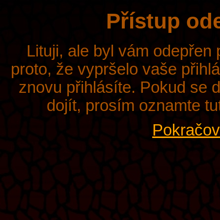
Přístup od
Lituji, ale byl vám odepřen
proto, že vypršelo vaše přihl
znovu přihlásíte. Pokud se d
dojít, prosím oznamte tu
Pokračova