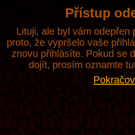
Přístup od
Lituji, ale byl vám odepřen
proto, že vypršelo vaše přihl
znovu přihlásíte. Pokud se d
dojít, prosím oznamte tu
Pokračova