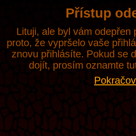
Přístup od
Lituji, ale byl vám odepřen
proto, že vypršelo vaše přihl
znovu přihlásíte. Pokud se d
dojít, prosím oznamte tu
Pokračova