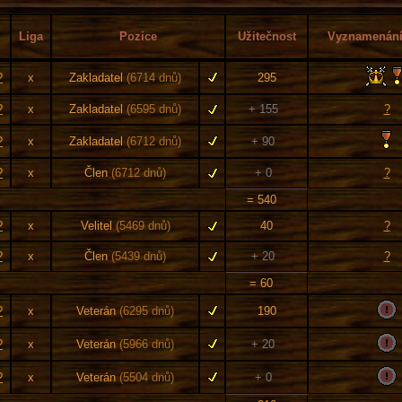
Liga
Pozice
Užitečnost
Vyznamenání 
?
x
Zakladatel
(6714 dnů)
295
?
x
Zakladatel
(6595 dnů)
+ 155
?
?
x
Zakladatel
(6712 dnů)
+ 90
?
x
Člen
(6712 dnů)
+ 0
?
= 540
?
x
Velitel
(5469 dnů)
40
?
?
x
Člen
(5439 dnů)
+ 20
?
= 60
?
x
Veterán
(6295 dnů)
190
?
x
Veterán
(5966 dnů)
+ 20
?
x
Veterán
(5504 dnů)
+ 0