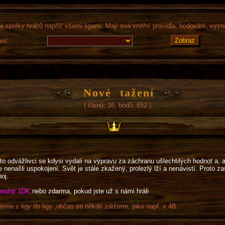
é spolky hráčů napříč všemi ligami. Mají svá vnitřní pravidla, bodování, vyz
ení:
Nové tažení
( členů: 16, bodů: 652 )
ito odvážlivci se kdysi vydali na výpravu za záchranu ušlechtilých hodnot a, 
e nenašli uspokojení. Svět je stále zkažený, prolezlý lží a nenávistí. Proto z
oj.
 pouhý 1DK
,
nebo zdarma, pokud jste už s námi hráli
eme z ligy do ligy ,občas se někde zdržíme, jako např. v 4B.