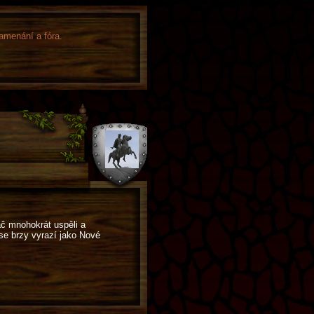
namenání a fóra.
ač mnohokrát uspěli a
ase brzy vyrazí jako Nové