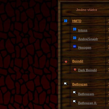
Jméno vládce
HMTD
tntoss
AndrejSnajdr
Hexogen
Boindil
Dark Boindil
Bethrezen
Bethrezem
Bethrezen II.