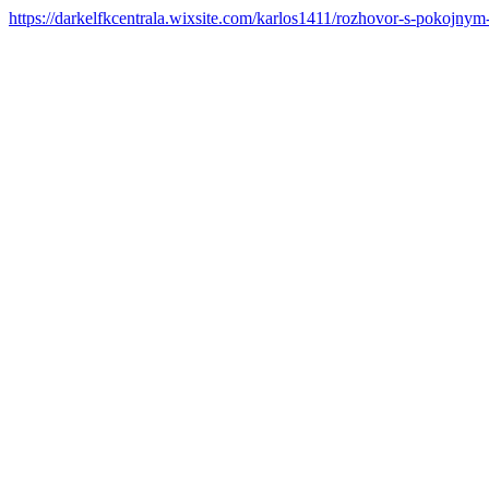
https://darkelfkcentrala.wixsite.com/karlos1411/rozhovor-s-pokojny