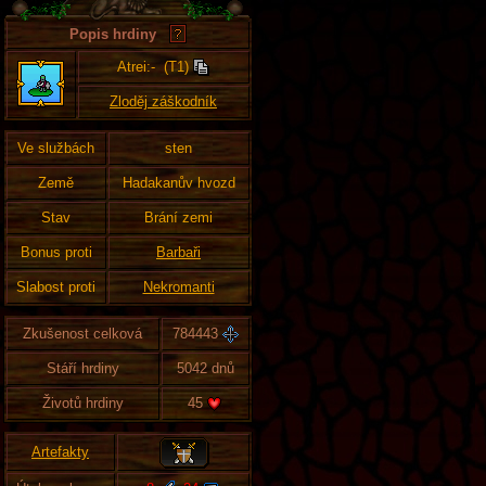
Popis hrdiny
Atrei:- (T1)
Zloděj záškodník
Ve službách
sten
Země
Hadakanův hvozd
Stav
Brání zemi
Bonus proti
Barbaři
Slabost proti
Nekromanti
Zkušenost celková
784443
Stáří hrdiny
5042 dnů
Životů hrdiny
45
Artefakty