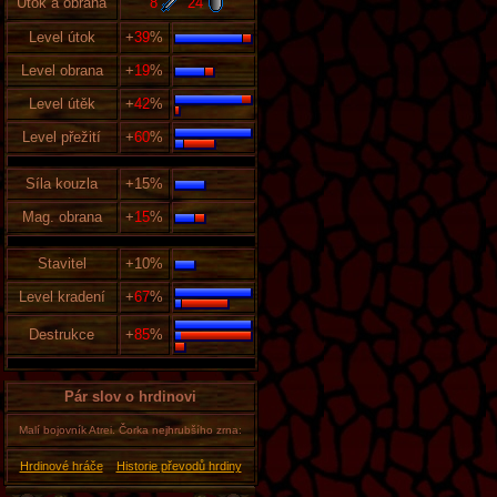
Útok a obrana
8
24
Level útok
+
39
%
Level obrana
+
19
%
Level útěk
+
42
%
Level přežití
+
60
%
Síla kouzla
+15%
Mag. obrana
+
15
%
Stavitel
+10%
Level kradení
+
67
%
Destrukce
+
85
%
Pár slov o hrdinovi
Malí bojovník Atrei. Čorka nejhrubšího zrna:
Hrdinové hráče
Historie převodů hrdiny