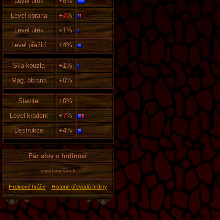
Level útok
+8%
Level obrana
+
4
%
Level útěk
+1%
Level přežití
+4%
Síla kouzla
+1%
Mag. obrana
+0%
Stavitel
+0%
Level kradení
+
7
%
Destrukce
+4%
Pár slov o hrdinovi
smrdí mu šátek
Hrdinové hráče
Historie převodů hrdiny