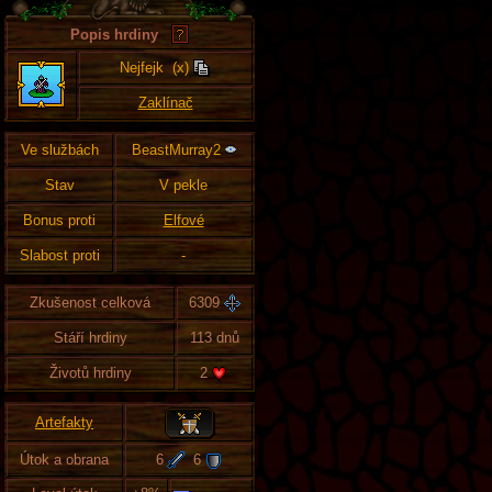
Popis hrdiny
Nejfejk (x)
Zaklínač
Ve službách
BeastMurray2
Stav
V pekle
Bonus proti
Elfové
Slabost proti
-
Zkušenost celková
6309
Stáří hrdiny
113 dnů
Životů hrdiny
2
Artefakty
Útok a obrana
6
6