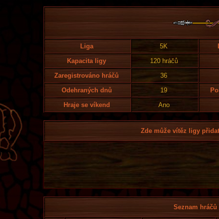
Liga
5K
Kapacita ligy
120 hráčů
Zaregistrováno hráčů
36
Odehraných dnů
19
Po
Hraje se víkend
Ano
Zde může vítěz ligy přidat
Seznam hráčů l