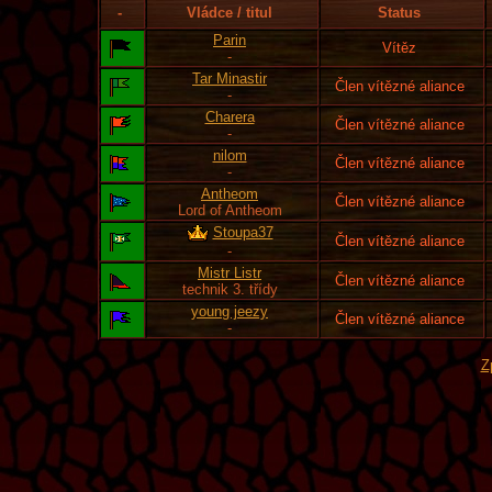
-
Vládce / titul
Status
Parin
Vítěz
-
Tar Minastir
Člen vítězné aliance
-
Charera
Člen vítězné aliance
-
nilom
Člen vítězné aliance
-
Antheom
Člen vítězné aliance
Lord of Antheom
Stoupa37
Člen vítězné aliance
-
Mistr Listr
Člen vítězné aliance
technik 3. třídy
young jeezy
Člen vítězné aliance
-
Z