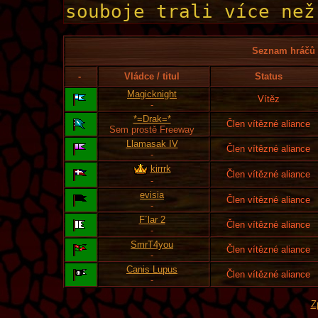
Seznam hráčů l
-
Vládce / titul
Status
Magicknight
Vítěz
-
*=Drak=*
Člen vítězné aliance
Sem prostě Freeway
Llamasak IV
Člen vítězné aliance
-
kirrrk
Člen vítězné aliance
-
evisia
Člen vítězné aliance
-
F´lar 2
Člen vítězné aliance
-
SmrT4you
Člen vítězné aliance
-
Canis Lupus
Člen vítězné aliance
-
Z