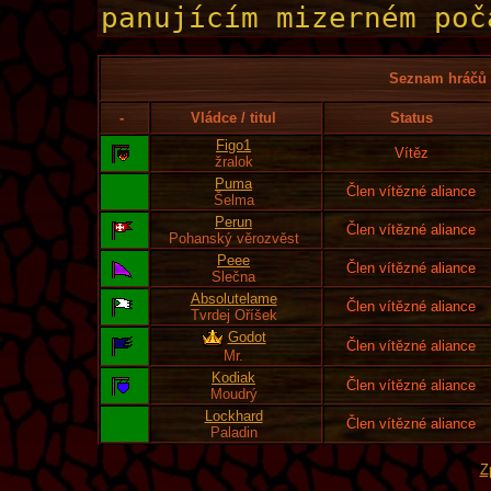
Seznam hráčů l
-
Vládce / titul
Status
Figo1
Vítěz
žralok
Puma
Člen vítězné aliance
Šelma
Perun
Člen vítězné aliance
Pohanský věrozvěst
Peee
Člen vítězné aliance
Slečna
Absolutelame
Člen vítězné aliance
Tvrdej Oříšek
Godot
Člen vítězné aliance
Mr.
Kodiak
Člen vítězné aliance
Moudrý
Lockhard
Člen vítězné aliance
Paladin
Z