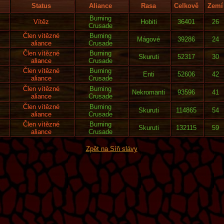
Status
Aliance
Rasa
Celkově
Zemí
Burning
Vítěz
Hobiti
36401
26
Crusade
Člen vítězné
Burning
Mágové
39286
24
aliance
Crusade
Člen vítězné
Burning
Skuruti
52317
30
aliance
Crusade
Člen vítězné
Burning
Enti
52606
42
aliance
Crusade
Člen vítězné
Burning
Nekromanti
93596
41
aliance
Crusade
Člen vítězné
Burning
Skuruti
114865
54
aliance
Crusade
Člen vítězné
Burning
Skuruti
132115
59
aliance
Crusade
Zpět na Síň slávy