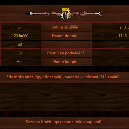
5H
Datum spuštění
2. 3.
120 hráčů
Datum dohrání
17. 3.
50
16
Postih za podvádění
Ano
Nutno koupit:
Zde může vítěz ligy přidat svůj komentář k vítězství (512 znaků):
Seznam hráčů ligy (nemusí být kompletní)