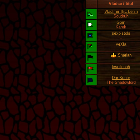
-
Vládce / titul
Vladimír Iljič Lenin
Soudruh
Gorn
Karek
sexpistols
-
veXla
-
Sharian
-
lesnilena5
-
Dar-Kunor
The Shadowlord