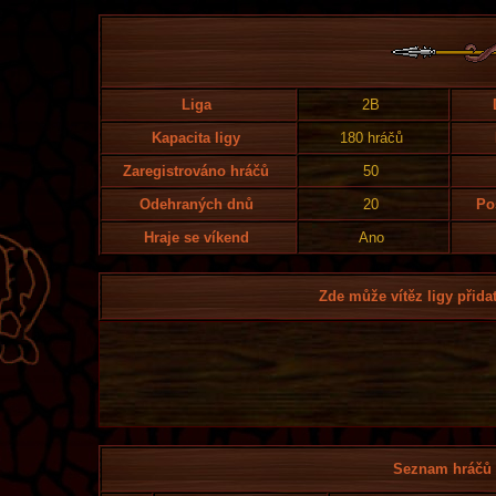
Liga
2B
Kapacita ligy
180 hráčů
Zaregistrováno hráčů
50
Odehraných dnů
20
Po
Hraje se víkend
Ano
Zde může vítěz ligy přidat
Seznam hráčů l