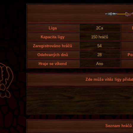
Liga
2Ca
Kapacita ligy
150 hráčů
Zaregistrováno hráčů
54
Odehraných dnů
28
Po
Hraje se víkend
Ano
Zde může vítěz ligy přidat
Seznam hráčů l