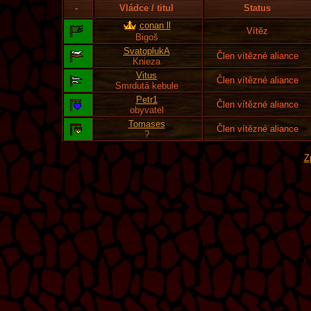
-
Vládce / titul
Status
conan ll
Vítěz
Bigoš
SvatoplukA
Člen vítězné aliance
Knieza
Vitus
Člen vítězné aliance
Smrdutá kebule
Petr1
Člen vítězné aliance
obyvatel
Tomases
Člen vítězné aliance
?
Z