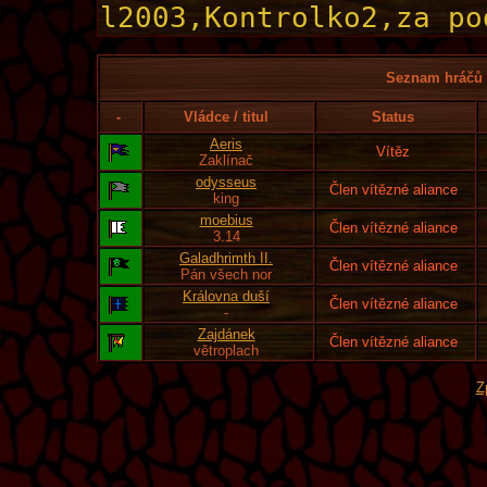
Seznam hráčů l
-
Vládce / titul
Status
Aeris
Vítěz
Zaklínač
odysseus
Člen vítězné aliance
king
moebius
Člen vítězné aliance
3.14
Galadhrimth II.
Člen vítězné aliance
Pán všech nor
Královna duší
Člen vítězné aliance
-
Zajdánek
Člen vítězné aliance
větroplach
Z