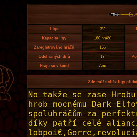
Liga
3V
Kapacita ligy
180 hráčů
Zaregistrováno hráčů
156
Odehraných dnů
17
Po
Hraje se víkend
Ano
Zde může vítěz ligy přidat