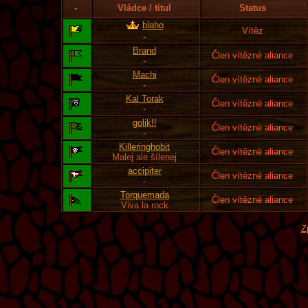
-
Vládce / titul
Status
blaho
Vítěz
-
Brand
Člen vítězné aliance
-
Machi
Člen vítězné aliance
-
Kal Torak
Člen vítězné aliance
-
golik!!
Člen vítězné aliance
-
Killeringhobit
Člen vítězné aliance
Malej ale šílenej
accipiter
Člen vítězné aliance
-
Torquemada
Člen vítězné aliance
Viva la rock
Z