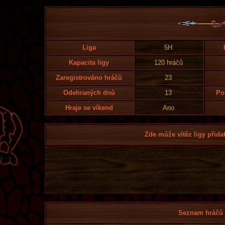
Liga
5H
Kapacita ligy
120 hráčů
Zaregistrováno hráčů
23
Odehraných dnů
13
Po
Hraje se víkend
Ano
Zde může vítěz ligy přidat
Seznam hráčů l