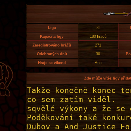
Liga
3I
Kapacita ligy
180 hráčů
Zaregistrováno hráčů
271
Odehraných dnů
30
Po
Hraje se víkend
Ano
Zde může vítěz ligy přidat