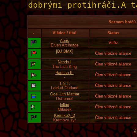
Seznam hráčů l
-
Vládce / titul
Status
Aeris
Vítěz
Elven Arcimage
[DJ DMX]
Člen vítězné aliance
.
Nerzhul
Člen vítězné aliance
The Lich King
Hadrian II.
Člen vítězné aliance
-
T.N.T.
Člen vítězné aliance
Lord of Outland
Ocel Uth Mathar
Člen vítězné aliance
Ostromeč
lollaa
Člen vítězné aliance
Milášek
KremkoX_2
Člen vítězné aliance
Kremovy syr
Z