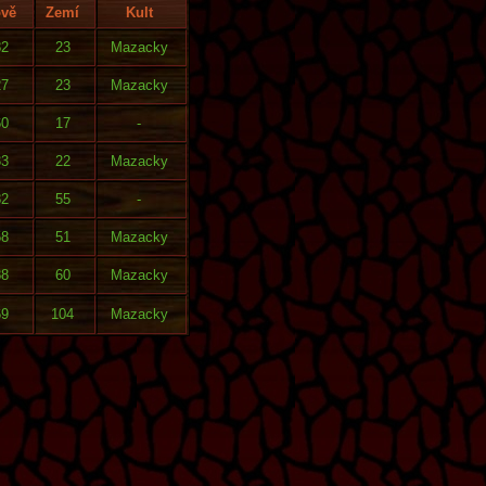
ově
Zemí
Kult
82
23
Mazacky
27
23
Mazacky
60
17
-
33
22
Mazacky
82
55
-
58
51
Mazacky
88
60
Mazacky
69
104
Mazacky