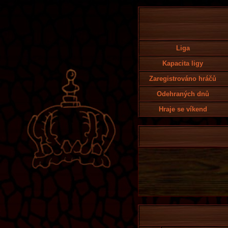
Liga
Kapacita ligy
Zaregistrováno hráčů
Odehraných dnů
Hraje se víkend