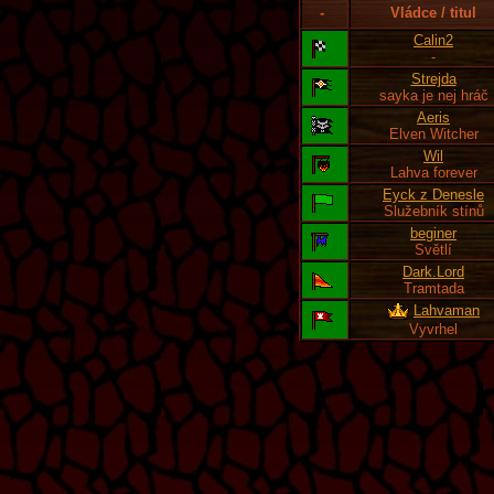
-
Vládce / titul
Calin2
-
Strejda
sayka je nej hráč
Aeris
Elven Witcher
Wil
Lahva forever
Eyck z Denesle
Služebník stínů
beginer
Světlí
Dark.Lord
Tramtada
Lahvaman
Vyvrhel