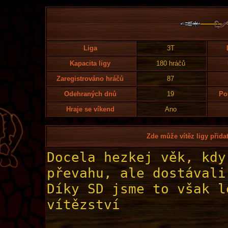
Liga
3T
Kapacita ligy
180 hráčů
Zaregistrováno hráčů
87
Odehraných dnů
19
Po
Hraje se víkend
Ano
Zde může vítěz ligy přidat