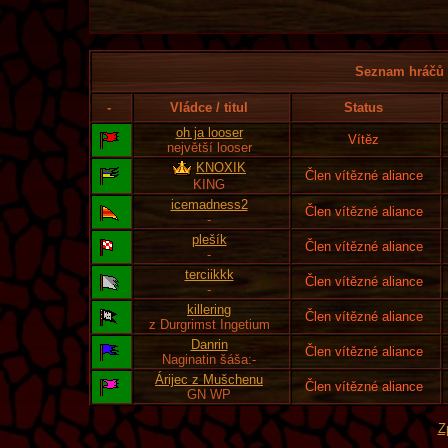
Seznam hráčů l
-
Vládce / titul
Status
oh ja looser
Vítěz
největší looser
KNOXIK
Člen vítězné aliance
KING
icemadness2
Člen vítězné aliance
-
plešík
Člen vítězné aliance
-
terciikkk
Člen vítězné aliance
-
killering
Člen vítězné aliance
z Durgrimst Ingetium
Danrin
Člen vítězné aliance
Naginatin šáša:-
Árijec z Mušchenu
Člen vítězné aliance
GN WP
Z