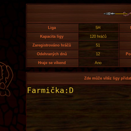
Liga
5H
Kapacita ligy
120 hráčů
Zaregistrováno hráčů
51
Odehraných dnů
12
Po
Hraje se víkend
Ano
Zde může vítěz ligy přidat