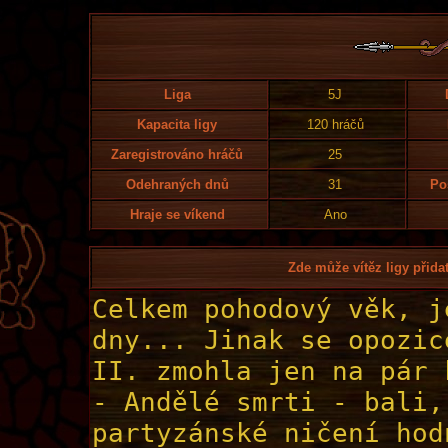
Liga
5J
Kapacita ligy
120 hráčů
Zaregistrováno hráčů
25
Odehraných dnů
31
Po
Hraje se víkend
Ano
Zde může vítěz ligy přidat