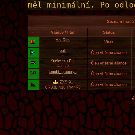
Seznam hráčů l
-
Vládce / titul
Status
Aoi Rira
Vítěz
-
bali
Člen vítězné aliance
-
Kunimitsu Fuji
Člen vítězné aliance
Daimjó
knight_gregorya
Člen vítězné aliance
-
ZXS.91
Člen vítězné aliance
CRU3L N16H7M4R3
Z