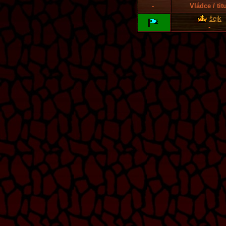
-
Vládce / tit
šejk
-