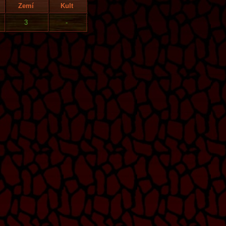
Zemí
Kult
3
-