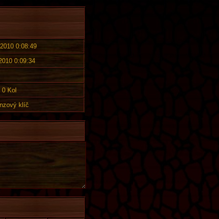
 2010 0:08:49
 2010 0:09:34
0 Kol
nzový klíč