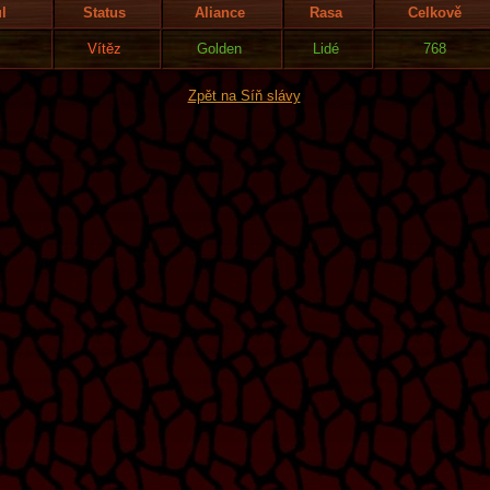
ul
Status
Aliance
Rasa
Celkově
Vítěz
Golden
Lidé
768
Zpět na Síň slávy