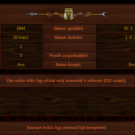
DM4
Datum spuštění
30. 5.
20 hráčů
Datum dohrání
1. 6.
1
3
Postih za podvádění
Ano
Nutno koupit:
Bro
Zde může vítěz ligy přidat svůj komentář k vítězství (512 znaků):
Seznam hráčů ligy (nemusí být kompletní)