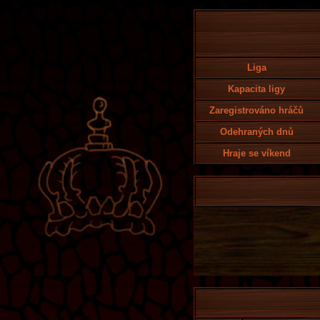
Liga
Kapacita ligy
Zaregistrováno hráčů
Odehraných dnů
Hraje se víkend