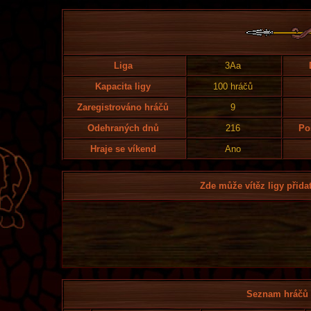
Liga
3Aa
Kapacita ligy
100 hráčů
Zaregistrováno hráčů
9
Odehraných dnů
216
Po
Hraje se víkend
Ano
Zde může vítěz ligy přidat
Seznam hráčů l