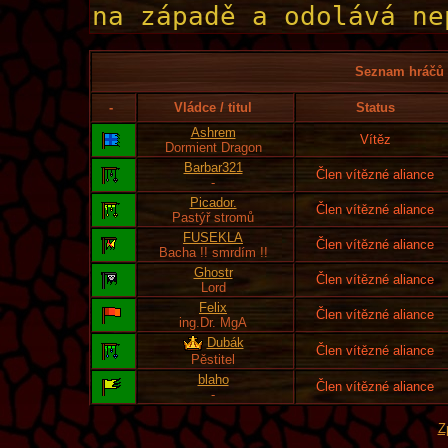
Seznam hráčů l
-
Vládce / titul
Status
Ashrem
Vítěz
Dormient Dragon
Barbar321
Člen vítězné aliance
-
Picador.
Člen vítězné aliance
Pastýř stromů
FUSEKLA
Člen vítězné aliance
Bacha !! smrdím !!
Ghostr
Člen vítězné aliance
Lord
Felix
Člen vítězné aliance
ing.Dr. MgA
Dubák
Člen vítězné aliance
Pěstitel
blaho
Člen vítězné aliance
-
Z