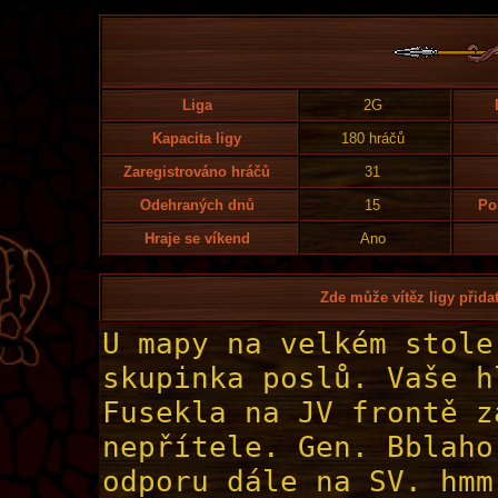
Liga
2G
Kapacita ligy
180 hráčů
Zaregistrováno hráčů
31
Odehraných dnů
15
Po
Hraje se víkend
Ano
Zde může vítěz ligy přidat