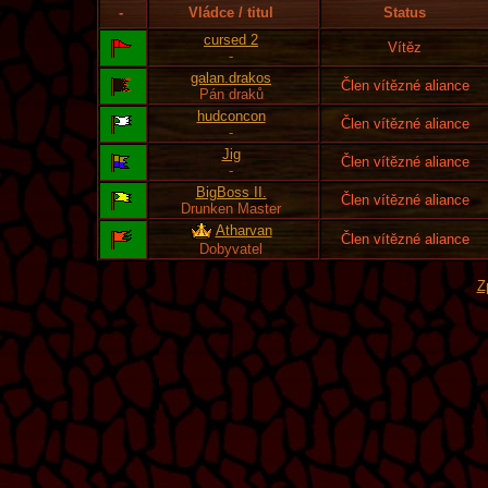
-
Vládce / titul
Status
cursed 2
Vítěz
-
galan.drakos
Člen vítězné aliance
Pán draků
hudconcon
Člen vítězné aliance
-
Jig
Člen vítězné aliance
-
BigBoss II.
Člen vítězné aliance
Drunken Master
Atharvan
Člen vítězné aliance
Dobyvatel
Z