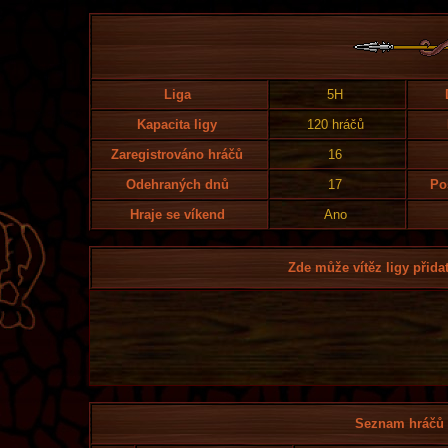
Liga
5H
Kapacita ligy
120 hráčů
Zaregistrováno hráčů
16
Odehraných dnů
17
Po
Hraje se víkend
Ano
Zde může vítěz ligy přidat
Seznam hráčů l