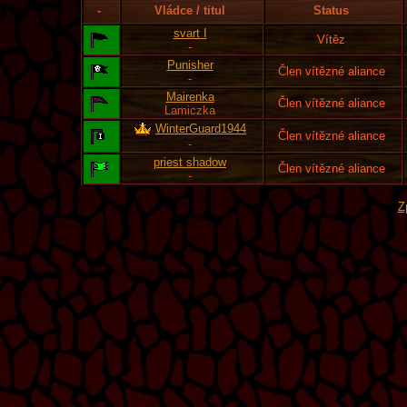
-
Vládce / titul
Status
svart I
Vítěz
-
Punisher
Člen vítězné aliance
-
Mairenka
Člen vítězné aliance
Lamiczka
WinterGuard1944
Člen vítězné aliance
-
priest shadow
Člen vítězné aliance
-
Z