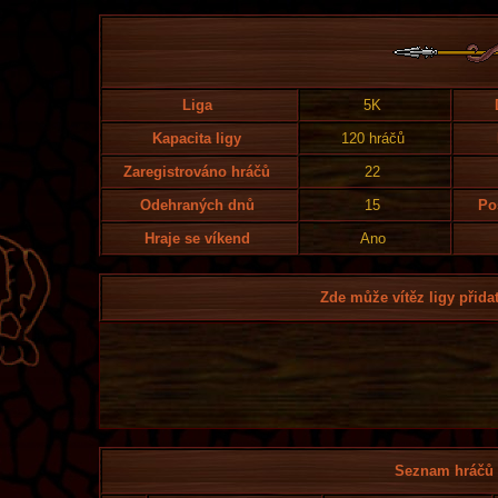
Liga
5K
Kapacita ligy
120 hráčů
Zaregistrováno hráčů
22
Odehraných dnů
15
Po
Hraje se víkend
Ano
Zde může vítěz ligy přidat
Seznam hráčů l