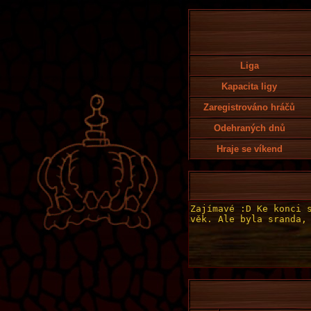
Liga
Kapacita ligy
Zaregistrováno hráčů
Odehraných dnů
Hraje se víkend