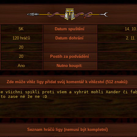
5K
Datum spuštění
14. 10
120 hráčů
Datum dohrání
2. 11.
20
20
Postih za podvádění
Ano
Nutno koupit:
Zde může vítěz ligy přidat svůj komentář k vítězství (512 znaků):
Seznam hráčů ligy (nemusí být kompletní)