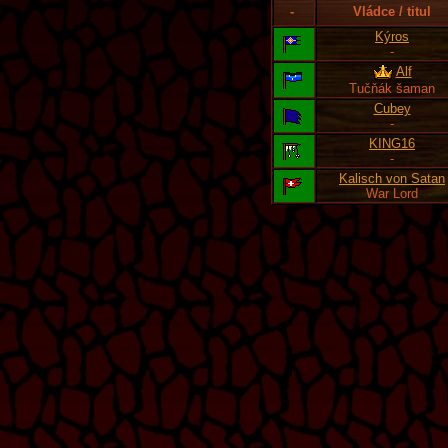
-
Vládce / titul
Kýros
-
Alf
Tučňák šaman
Cubey
-
KING16
-
Kalisch von Satan
War Lord