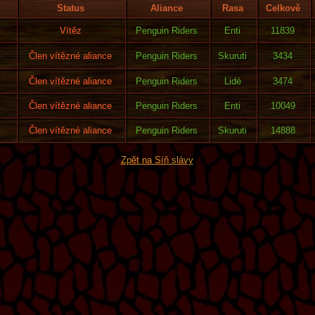
Status
Aliance
Rasa
Celkově
Vítěz
Penguin Riders
Enti
11839
Člen vítězné aliance
Penguin Riders
Skuruti
3434
Člen vítězné aliance
Penguin Riders
Lidé
3474
Člen vítězné aliance
Penguin Riders
Enti
10049
Člen vítězné aliance
Penguin Riders
Skuruti
14888
Zpět na Síň slávy