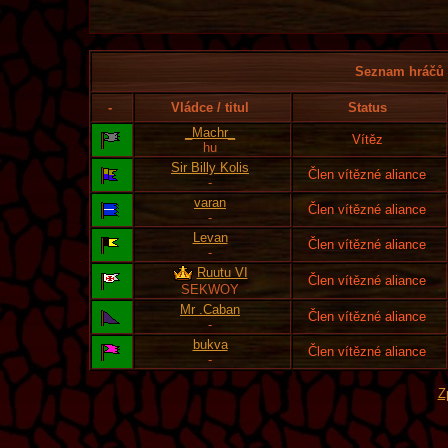
Seznam hráčů l
-
Vládce / titul
Status
_Machr_
Vítěz
hu
Sir Billy Kolis
Člen vítězné aliance
-
varan
Člen vítězné aliance
-
Levan
Člen vítězné aliance
-
Ruutu VI
Člen vítězné aliance
SEKWOY
Mr .Caban
Člen vítězné aliance
-
bukva
Člen vítězné aliance
-
Z