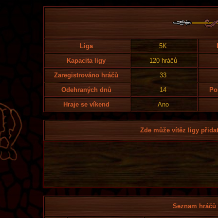
Liga
5K
Kapacita ligy
120 hráčů
Zaregistrováno hráčů
33
Odehraných dnů
14
Po
Hraje se víkend
Ano
Zde může vítěz ligy přidat
Seznam hráčů l