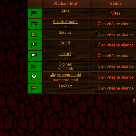
-
Vládce / titul
Status
Atha
Vítěz
-
Kozlík Amatér
Člen vítězné aliance
-
daunus
Člen vítězné aliance
-
AthIII
Člen vítězné aliance
-
lobtar1
Člen vítězné aliance
-
Olgines
Člen vítězné aliance
Válečník
strongman 44
Člen vítězné aliance
memento mori
Levhart
Člen vítězné aliance
-
Z