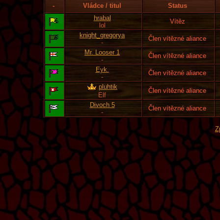
-
Vládce / titul
Status
hrabal
Vítěz
lol
knight_gregorya
Člen vítězné aliance
-
Mr. Looser 1
Člen vítězné aliance
-
Eyk.
Člen vítězné aliance
-
pluhtik
Člen vítězné aliance
Elf
Divoch 5
Člen vítězné aliance
-
Z