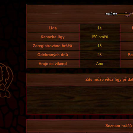
Liga
1a
Kapacita ligy
150 hráčů
Zaregistrováno hráčů
13
Odehraných dnů
25
Po
Hraje se víkend
Ano
Zde může vítěz ligy přidat
Seznam hráčů l