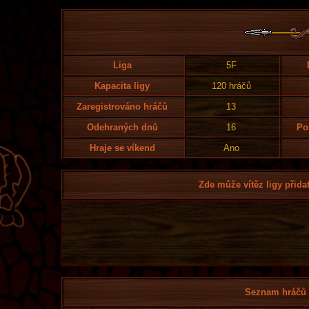
Liga
5F
Kapacita ligy
120 hráčů
Zaregistrováno hráčů
13
Odehraných dnů
16
Po
Hraje se víkend
Ano
Zde může vítěz ligy přidat
Seznam hráčů l