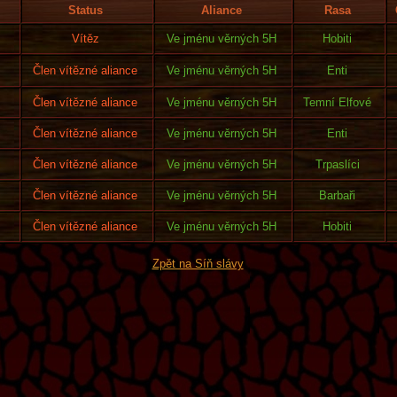
Status
Aliance
Rasa
Vítěz
Ve jménu věrných 5H
Hobiti
Člen vítězné aliance
Ve jménu věrných 5H
Enti
Člen vítězné aliance
Ve jménu věrných 5H
Temní Elfové
Člen vítězné aliance
Ve jménu věrných 5H
Enti
Člen vítězné aliance
Ve jménu věrných 5H
Trpaslíci
Člen vítězné aliance
Ve jménu věrných 5H
Barbaři
Člen vítězné aliance
Ve jménu věrných 5H
Hobiti
Zpět na Síň slávy