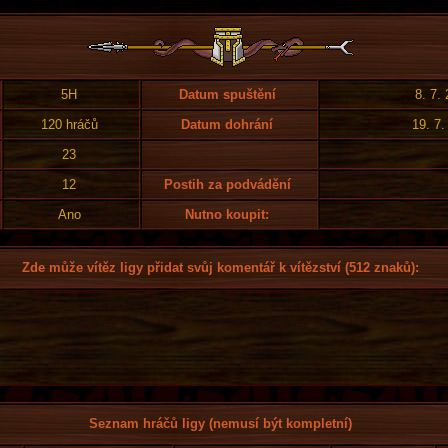
5H
Datum spuštění
8. 7.
120 hráčů
Datum dohrání
19. 7.
23
12
Postih za podvádění
Ano
Nutno koupit:
Zde může vítěz ligy přidat svůj komentář k vítězství (512 znaků):
Seznam hráčů ligy (nemusí být kompletní)