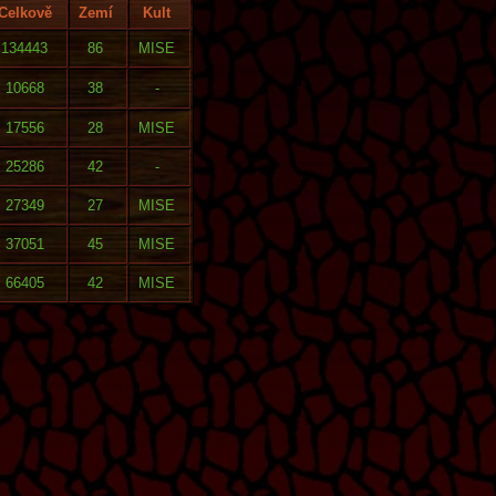
Celkově
Zemí
Kult
134443
86
MISE
10668
38
-
17556
28
MISE
25286
42
-
27349
27
MISE
37051
45
MISE
66405
42
MISE