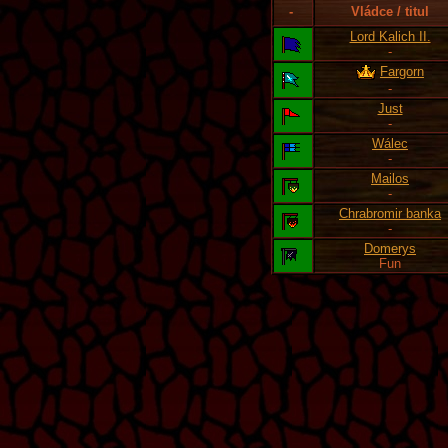
-
Vládce / titul
Lord Kalich II.
-
Fargorn
-
Just
-
Wálec
-
Mailos
-
Chrabromir banka
-
Domerys
Fun