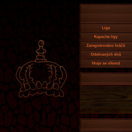
Liga
Kapacita ligy
Zaregistrováno hráčů
Odehraných dnů
Hraje se víkend