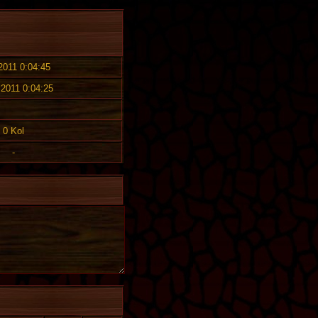
 2011 0:04:45
 2011 0:04:25
0 Kol
-