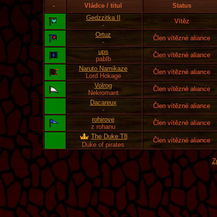
-
Vládce / titul
Status
Gedzzitka II
Vítěz
-
Ortuz
Člen vítězné aliance
-
ups
Člen vítězné aliance
pablb
Naruto Namikaze
Člen vítězné aliance
Lord Hokage
Volrog
Člen vítězné aliance
Nekromant
Dacareux
Člen vítězné aliance
-
rohirove
Člen vítězné aliance
z rohanu
The Duke T8
Člen vítězné aliance
Duke of pirates
Z