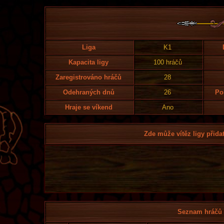
Liga
K1
Kapacita ligy
100 hráčů
Zaregistrováno hráčů
28
Odehraných dnů
26
Po
Hraje se víkend
Ano
Zde může vítěz ligy přidat
Seznam hráčů l