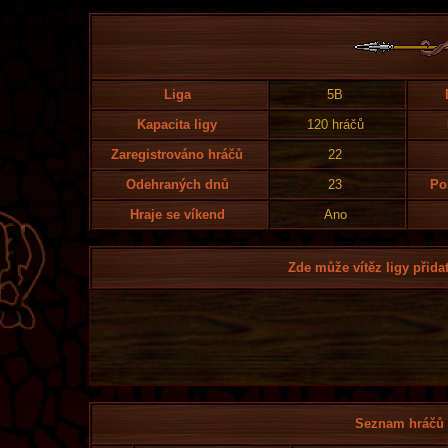
Liga
5B
Kapacita ligy
120 hráčů
Zaregistrováno hráčů
22
Odehraných dnů
23
Po
Hraje se víkend
Ano
Zde může vítěz ligy přidat
Seznam hráčů l