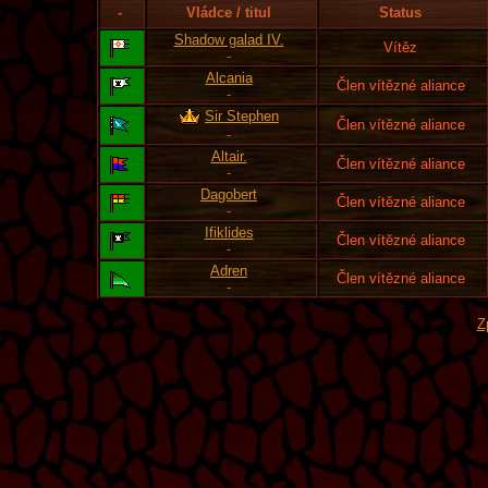
-
Vládce / titul
Status
Shadow galad IV.
Vítěz
-
Alcania
Člen vítězné aliance
-
Sir Stephen
Člen vítězné aliance
-
Altair.
Člen vítězné aliance
-
Dagobert
Člen vítězné aliance
-
Ifiklides
Člen vítězné aliance
-
Adren
Člen vítězné aliance
-
Z