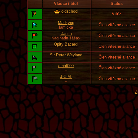
-
Vládce / titul
Status
oldschool
Vítěz
-
Madkyng
Člen vítězné aliance
lamička
Danrin
Člen vítězné aliance
Naginatin šáša:-
Opity Bacardi
Člen vítězné aliance
-
Sir Peter Weyland
Člen vítězné aliance
-
atnaf000
Člen vítězné aliance
-
J.C.M.
Člen vítězné aliance
-
Z