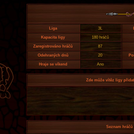
Liga
3L
Kapacita ligy
180 hráčů
Zaregistrováno hráčů
87
Odehraných dnů
20
Po
Hraje se víkend
Ano
Zde může vítěz ligy přidat
Seznam hráčů l