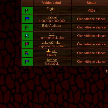
-
Vládce / titul
Status
Zajda!!
Vítěz
-
Bilionar
Člen vítězné aliance
1 000 000 000 000
Ezio¨Auditore
Člen vítězné aliance
-
°13°
Člen vítězné aliance
nummer dreizehn
Lakovač rakví
Člen vítězné aliance
výpomocný hrobař
ORI
Člen vítězné aliance
Převor
Temnor
Člen vítězné aliance
Tralaláček
Z