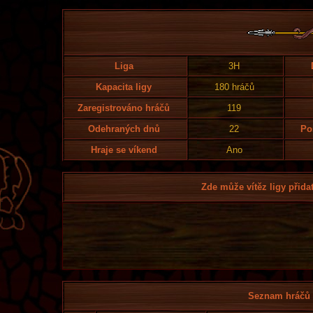
Liga
3H
Kapacita ligy
180 hráčů
Zaregistrováno hráčů
119
Odehraných dnů
22
Po
Hraje se víkend
Ano
Zde může vítěz ligy přidat
Seznam hráčů l