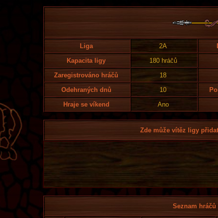
Liga
2A
Kapacita ligy
180 hráčů
Zaregistrováno hráčů
18
Odehraných dnů
10
Po
Hraje se víkend
Ano
Zde může vítěz ligy přidat
Seznam hráčů l