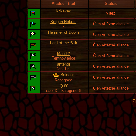
-
Vládce / titul
Status
KrKavec
Vítěz
-
Kergon Nekron
Člen vítězné aliance
-
Hammer of Doom
Člen vítězné aliance
-
Lord of the Sith
Člen vítězné aliance
-
Mahdi2
Člen vítězné aliance
Temnovládce
antenor
Člen vítězné aliance
Dark Fist
Belegur
Člen vítězné aliance
Renegade
IQ 86
Člen vítězné aliance
osel DE kategorie 6
Z