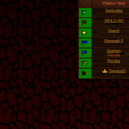
-
Vládce / titul
Gedzzitka
-
†M.€.©.@†
-
OwerX
-
Oneqwah II
-
Seamon
Vévoda
Prcinka
-
TomassiO
--