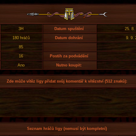
3H
Datum spuštění
25. 8.
180 hráčů
Datum dohrání
9. 9.
85
16
Postih za podvádění
Ano
Nutno koupit:
Zde může vítěz ligy přidat svůj komentář k vítězství (512 znaků):
Seznam hráčů ligy (nemusí být kompletní)