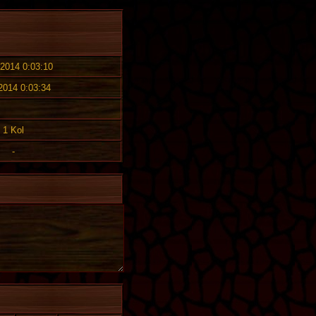
 2014 0:03:10
 2014 0:03:34
1 Kol
-