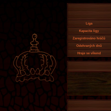
Liga
Kapacita ligy
Zaregistrováno hráčů
Odehraných dnů
Hraje se víkend