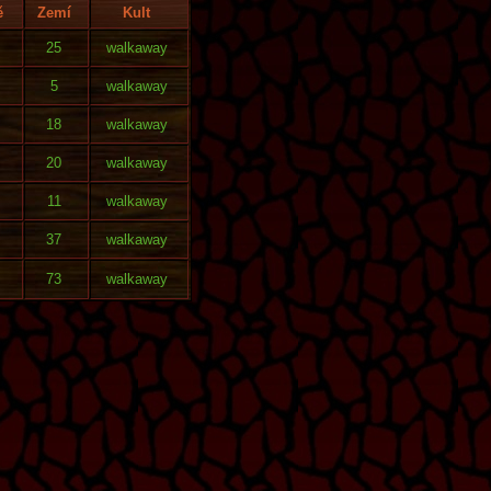
ě
Zemí
Kult
25
walkaway
5
walkaway
18
walkaway
20
walkaway
11
walkaway
37
walkaway
73
walkaway