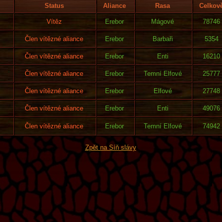
Status
Aliance
Rasa
Celkov
Vítěz
Erebor
Mágové
78746
Člen vítězné aliance
Erebor
Barbaři
5354
Člen vítězné aliance
Erebor
Enti
16210
Člen vítězné aliance
Erebor
Temní Elfové
25777
Člen vítězné aliance
Erebor
Elfové
27748
Člen vítězné aliance
Erebor
Enti
49076
Člen vítězné aliance
Erebor
Temní Elfové
74942
Zpět na Síň slávy