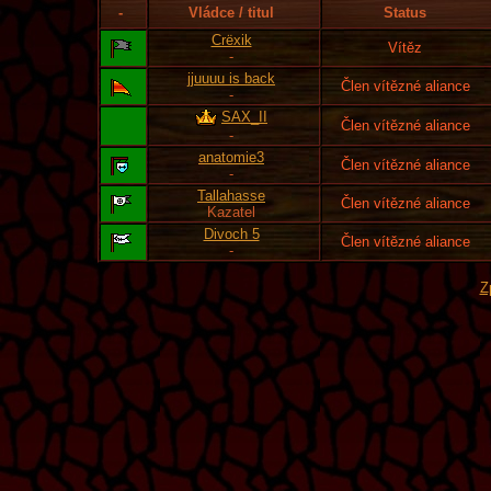
-
Vládce / titul
Status
Crëxik
Vítěz
-
jjuuuu is back
Člen vítězné aliance
-
SAX_II
Člen vítězné aliance
-
anatomie3
Člen vítězné aliance
-
Tallahasse
Člen vítězné aliance
Kazatel
Divoch 5
Člen vítězné aliance
-
Z