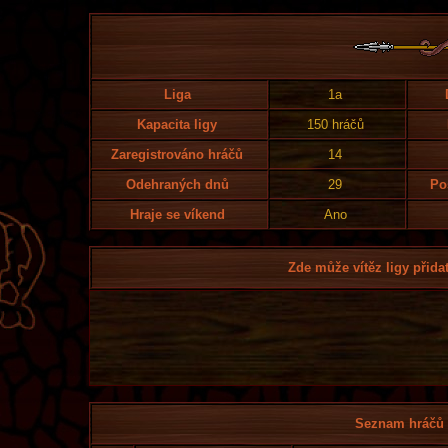
Liga
1a
Kapacita ligy
150 hráčů
Zaregistrováno hráčů
14
Odehraných dnů
29
Po
Hraje se víkend
Ano
Zde může vítěz ligy přidat
Seznam hráčů l