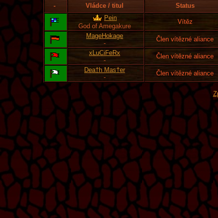
-
Vládce / titul
Status
Pein
Vítěz
God of Amegakure
MageHokage
Člen vítězné aliance
-
xLuCiFeRx
Člen vítězné aliance
-
Dea†h Mas†er
Člen vítězné aliance
-
Z