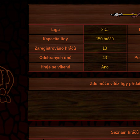
Liga
2Da
Kapacita ligy
150 hráčů
Zaregistrováno hráčů
13
Odehraných dnů
43
Po
Hraje se víkend
Ano
Zde může vítěz ligy přidat
Seznam hráčů l