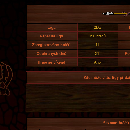
Liga
2Da
Kapacita ligy
150 hráčů
Zaregistrováno hráčů
11
Odehraných dnů
31
Po
Hraje se víkend
Ano
Zde může vítěz ligy přidat
Seznam hráčů l