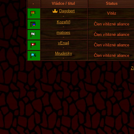
-
Vládce / titul
Status
Dagobert
Vítěz
-
KozelVl
Člen vítězné aliance
-
matioes
Člen vítězné aliance
-
vEna4
Člen vítězné aliance
-
Mrudesky
Člen vítězné aliance
-
Z