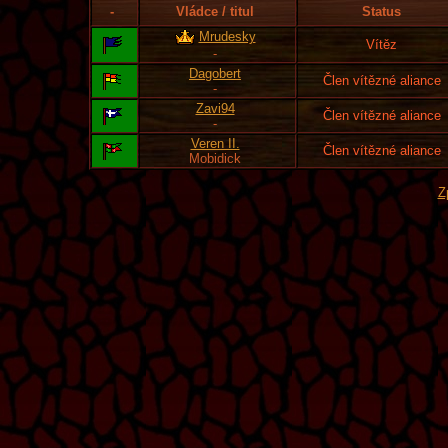
-
Vládce / titul
Status
Mrudesky
Vítěz
-
Dagobert
Člen vítězné aliance
-
Zavi94
Člen vítězné aliance
-
Veren II.
Člen vítězné aliance
Mobidick
Z