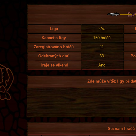
Liga
2Aa
Kapacita ligy
150 hráčů
Zaregistrováno hráčů
11
Odehraných dnů
33
Po
Hraje se víkend
Ano
Zde může vítěz ligy přidat
Seznam hráčů l