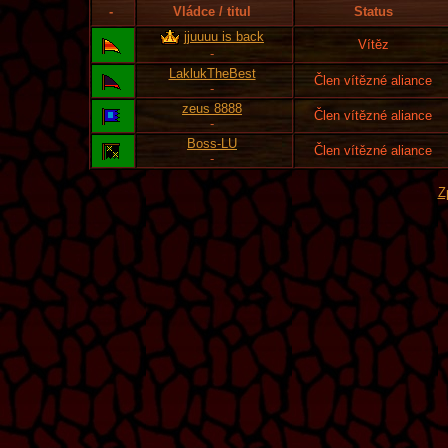
-
Vládce / titul
Status
jjuuuu is back
Vítěz
-
LaklukTheBest
Člen vítězné aliance
-
zeus 8888
Člen vítězné aliance
-
Boss-LU
Člen vítězné aliance
-
Z