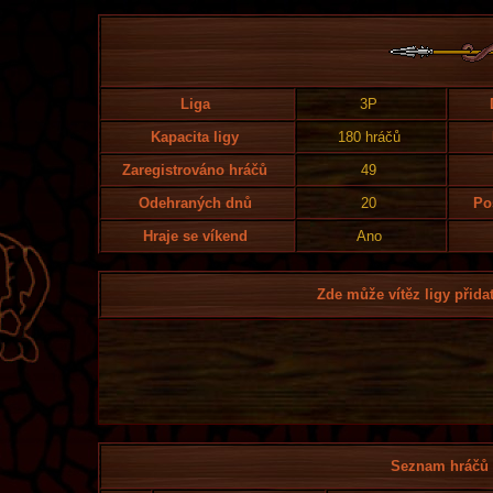
Liga
3P
Kapacita ligy
180 hráčů
Zaregistrováno hráčů
49
Odehraných dnů
20
Po
Hraje se víkend
Ano
Zde může vítěz ligy přidat
Seznam hráčů l