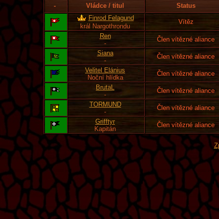
-
Vládce / titul
Status
Finrod Felagund
Vítěz
král Nargothrondu
Ren
Člen vítězné aliance
-
Siana
Člen vítězné aliance
-
Velitel Elánius
Člen vítězné aliance
Noční hlídka
BrutaL
Člen vítězné aliance
-
TORMUND
Člen vítězné aliance
-
Grifftyr
Člen vítězné aliance
Kapitán
Z