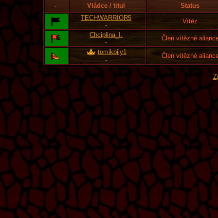
-
Vládce / titul
Status
TECHWARRIOR5
Vítěz
-
Chciplina_I.
Člen vítězné alianc
-
tomikbily1
Člen vítězné alianc
-
Z