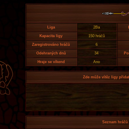
Liga
2Ba
Kapacita ligy
150 hráčů
Zaregistrováno hráčů
6
Odehraných dnů
34
Po
Hraje se víkend
Ano
Zde může vítěz ligy přidat
Seznam hráčů l