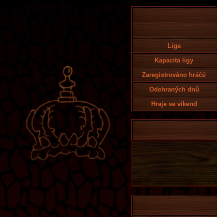
Liga
Kapacita ligy
Zaregistrováno hráčů
Odehraných dnů
Hraje se víkend