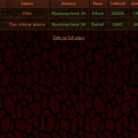
Status
Aliance
Rasa
Celkově
Ze
Vítěz
Mysteriarchové 3H
Elfové
164326
13
Člen vítězné aliance
Mysteriarchové 3H
Barbaři
14841
44
Zpět na Síň slávy