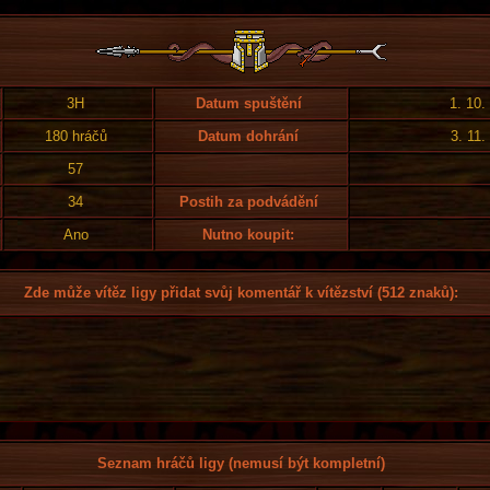
3H
Datum spuštění
1. 10.
180 hráčů
Datum dohrání
3. 11.
57
34
Postih za podvádění
Ano
Nutno koupit:
Zde může vítěz ligy přidat svůj komentář k vítězství (512 znaků):
Seznam hráčů ligy (nemusí být kompletní)