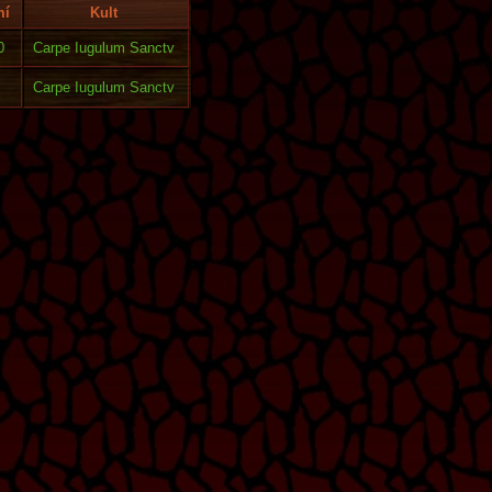
mí
Kult
0
Carpe Iugulum Sanctv
Carpe Iugulum Sanctv