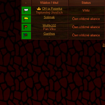
-
Vládce / titul
Status
OH ja Poserka
Vítěz
Teplomilný živočich
Solimak
Člen vítězné aliance
-
Wolfik102
Člen vítězné aliance
Pan Vlku
Garithos
Člen vítězné aliance
-
Z