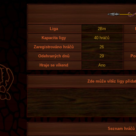
Liga
2Bm
Kapacita ligy
40 hráčů
Zaregistrováno hráčů
26
Odehraných dnů
29
Po
Hraje se víkend
Ano
Zde může vítěz ligy přidat
Seznam hráčů l