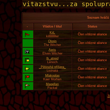
Seznam hráčů l
-
Vládce / titul
Status
KiiL
Člen vítězné aliance
killllllllller
Olorin
Člen vítězné aliance
The Witcher
Aeris
Člen vítězné aliance
Elven Witcher
lb_atreid
Člen vítězné aliance
Lenoch
_Pětinohá příšera_
Člen vítězné aliance
Listnatá
Mlakoplas
Člen vítězné aliance
Kaer Morhen
Magellan
Člen vítězné aliance
Packal
Z